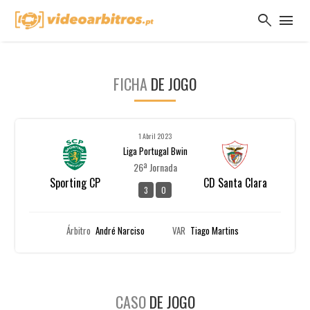
search
menu
FICHA
DE JOGO
1 Abril 2023
Liga Portugal Bwin
26ª Jornada
Sporting CP
CD Santa Clara
3
0
Árbitro
André Narciso
VAR
Tiago Martins
CASO
DE JOGO