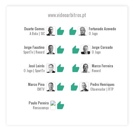
www.videoarbitros.pt
Duarte Gomes
Fortunado Azevedo
A Bola | SIC
O Jogo
Jorge Faustino
Jorge Coroado
SportTv | Record
O Jogo
José Leirós
Marco Ferreira
O Jogo | SportTv
Record
Marco Pina
Pedro Henriques
CMTV
Observador | RTP
Paulo Pereira
Renascença