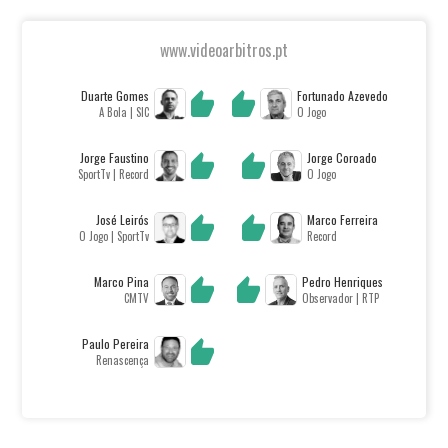
www.videoarbitros.pt
Duarte Gomes
Fortunado Azevedo
A Bola | SIC
O Jogo
Jorge Faustino
Jorge Coroado
SportTv | Record
O Jogo
José Leirós
Marco Ferreira
O Jogo | SportTv
Record
Marco Pina
Pedro Henriques
CMTV
Observador | RTP
Paulo Pereira
Renascença