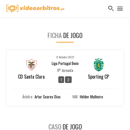
search
menu
FICHA
DE JOGO
8 Outubro 2022
Liga Portugal Bwin
9ª Jornada
CD Santa Clara
Sporting CP
1
2
Árbitro
Artur Soares Dias
VAR
Hélder Malheiro
CASO
DE JOGO