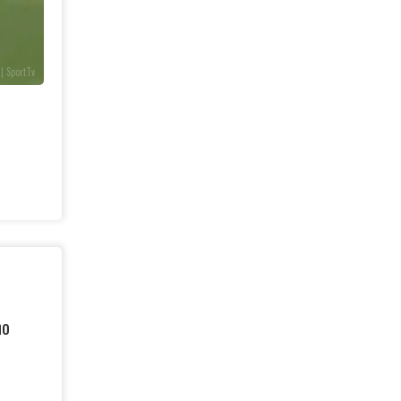
| SportTv
no