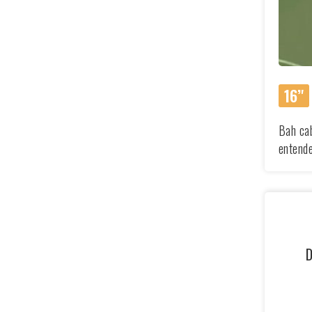
16’'
Bah cab
entende
D