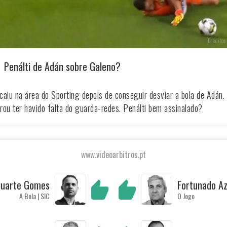
Créditos 
Penálti de Adán sobre Galeno?
caiu na área do Sporting depois de conseguir desviar a bola de Adán. 
rou ter havido falta do guarda-redes. Penálti bem assinalado?
www.videoarbitros.pt
uarte Gomes
Fortunado A
A Bola | SIC
O Jogo