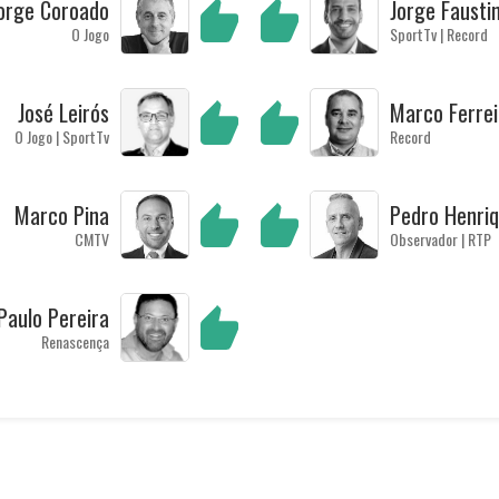
orge Coroado
Jorge Fausti
O Jogo
SportTv | Record
José Leirós
Marco Ferrei
O Jogo | SportTv
Record
Marco Pina
Pedro Henri
CMTV
Observador | RTP
Paulo Pereira
Renascença