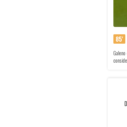
85'
Galeno 
conside
D