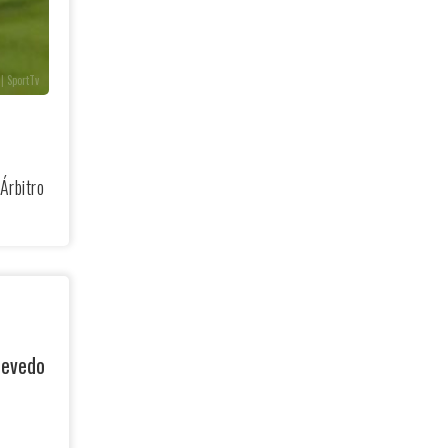
| SportTv
Árbitro
zevedo