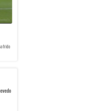
BenficaTv
sofrido
zevedo