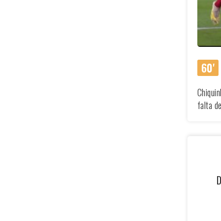
60'
Chiquin
falta d
D