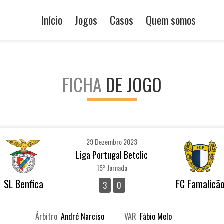
Início
Jogos
Casos
Quem somos
FICHA
DE JOGO
29 Dezembro 2023
Liga Portugal Betclic
15ª Jornada
SL Benfica
FC Famalicã
3
0
Árbitro
André Narciso
VAR
Fábio Melo