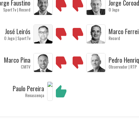
orge Faustino
Jorge Coroa
SportTv | Record
O Jogo
José Leirós
Marco Ferrei
O Jogo | SportTv
Record
Marco Pina
Pedro Henri
CMTV
Observador | RTP
Paulo Pereira
Renascença