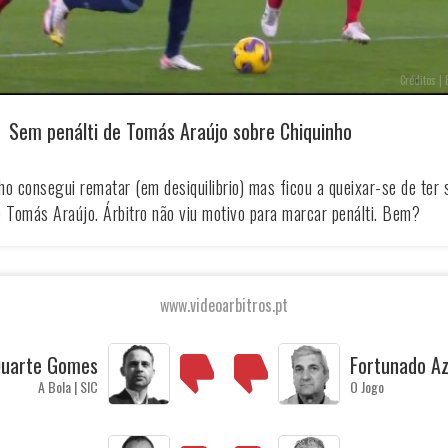
Créditos | 
Sem penálti de Tomás Araújo sobre Chiquinho
ho consegui rematar (em desiquilibrio) mas ficou a queixar-se de ter 
e Tomás Araújo. Árbitro não viu motivo para marcar penálti. Bem?
www.videoarbitros.pt
uarte Gomes
Fortunado A
A Bola | SIC
O Jogo