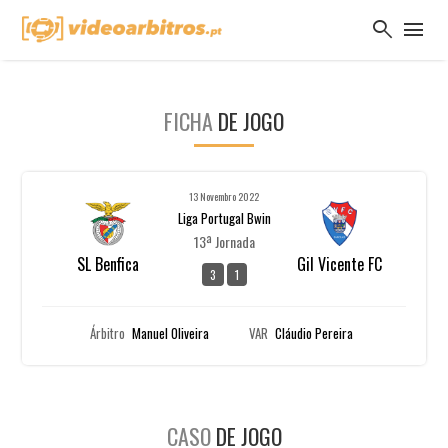
search
menu
FICHA
DE JOGO
13 Novembro 2022
Liga Portugal Bwin
13ª Jornada
SL Benfica
Gil Vicente FC
3
1
Árbitro
Manuel Oliveira
VAR
Cláudio Pereira
CASO
DE JOGO