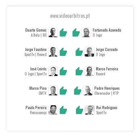
www.videoarbitros.pt
Duarte Gomes
Fortunado Azevedo
A Bola | SIC
O Jogo
Jorge Faustino
Jorge Coroado
SportTv | Record
O Jogo
José Leirós
Marco Ferreira
O Jogo | SportTv
Record
Marco Pina
Pedro Henriques
CMTV
Observador | RTP
Paulo Pereira
Rui Rodrigues
Renascença
SportTv