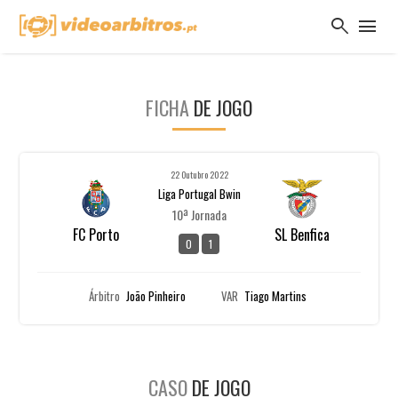
search
menu
FICHA
DE JOGO
22 Outubro 2022
Liga Portugal Bwin
10ª Jornada
FC Porto
SL Benfica
0
1
Árbitro
João Pinheiro
VAR
Tiago Martins
CASO
DE JOGO