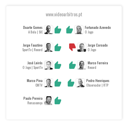
www.videoarbitros.pt
Duarte Gomes
Fortunado Azevedo
A Bola | SIC
O Jogo
Jorge Faustino
Jorge Coroado
SportTv | Record
O Jogo
José Leirós
Marco Ferreira
O Jogo | SportTv
Record
Marco Pina
Pedro Henriques
CMTV
Observador | RTP
Paulo Pereira
Renascença