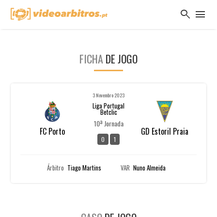
search
menu
FICHA
DE JOGO
3 Novembro 2023
Liga Portugal
Betclic
10ª Jornada
FC Porto
GD Estoril Praia
0
1
Árbitro
Tiago Martins
VAR
Nuno Almeida