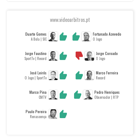
www.videoarbitros.pt
Duarte Gomes
Fortunado Azevedo
A Bola | SIC
O Jogo
Jorge Faustino
Jorge Coroado
SportTv | Record
O Jogo
José Leirós
Marco Ferreira
O Jogo | SportTv
Record
Marco Pina
Pedro Henriques
CMTV
Observador | RTP
Paulo Pereira
Renascença