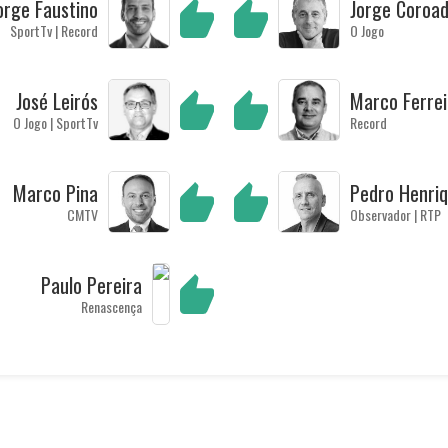
orge Faustino
Jorge Coroa
SportTv | Record
O Jogo
José Leirós
Marco Ferrei
O Jogo | SportTv
Record
Marco Pina
Pedro Henri
CMTV
Observador | RTP
Paulo Pereira
Renascença