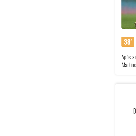
38'
Após se
Martine
D