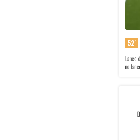
52'
Lance d
no lanc
D