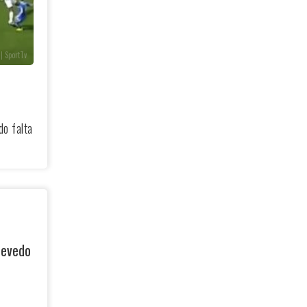
| SportTv
do falta
zevedo