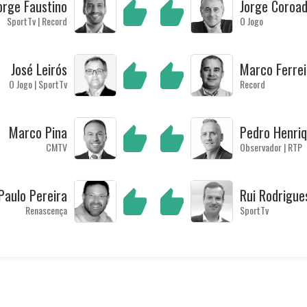
orge Faustino
Jorge Coroa
SportTv | Record
O Jogo
José Leirós
Marco Ferrei
O Jogo | SportTv
Record
Marco Pina
Pedro Henri
CMTV
Observador | RTP
Paulo Pereira
Rui Rodrigue
Renascença
SportTv