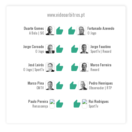
www.videoarbitros.pt
Duarte Gomes
Fortunado Azevedo
A Bola | SIC
O Jogo
Jorge Coroado
Jorge Faustino
O Jogo
SportTv | Record
José Leirós
Marco Ferreira
O Jogo | SportTv
Record
Marco Pina
Pedro Henriques
CMTV
Observador | RTP
Paulo Pereira
Rui Rodrigues
Renascença
SportTv