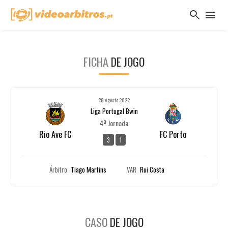
search
menu
FICHA
DE JOGO
28 Agosto 2022
Liga Portugal Bwin
4ª Jornada
Rio Ave FC
FC Porto
3
1
Árbitro
Tiago Martins
VAR
Rui Costa
CASO
DE JOGO