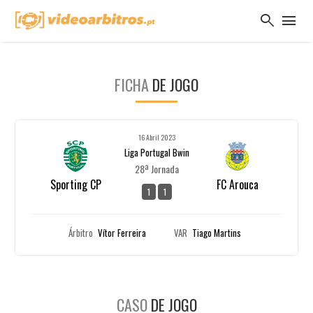
search
menu
FICHA
DE JOGO
16 Abril 2023
Liga Portugal Bwin
28ª Jornada
Sporting CP
FC Arouca
1
1
Árbitro
Vítor Ferreira
VAR
Tiago Martins
CASO
DE JOGO