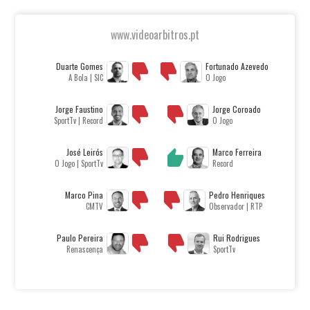
www.videoarbitros.pt
Duarte Gomes
Fortunado Azevedo
A Bola | SIC
O Jogo
Jorge Faustino
Jorge Coroado
SportTv | Record
O Jogo
José Leirós
Marco Ferreira
O Jogo | SportTv
Record
Marco Pina
Pedro Henriques
CMTV
Observador | RTP
Paulo Pereira
Rui Rodrigues
Renascença
SportTv