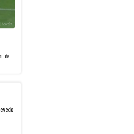
| SportTv
ou de
zevedo