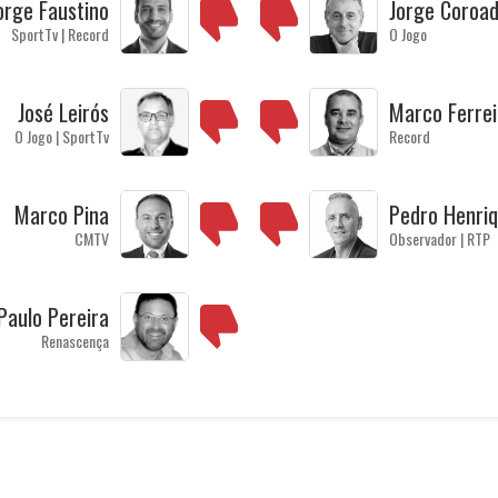
orge Faustino
Jorge Coroa
SportTv | Record
O Jogo
José Leirós
Marco Ferrei
O Jogo | SportTv
Record
Marco Pina
Pedro Henri
CMTV
Observador | RTP
Paulo Pereira
Renascença