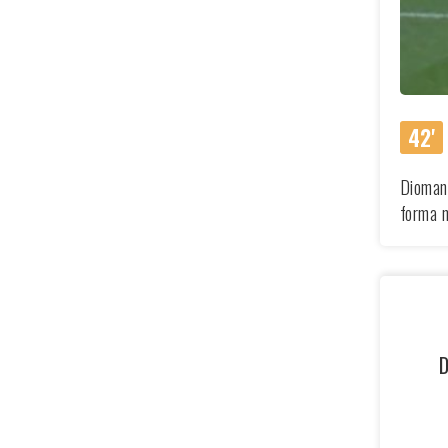
42'
Diomand
forma 
D