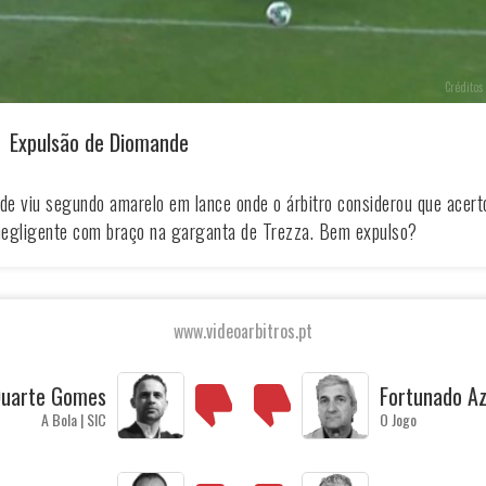
Créditos 
Expulsão de Diomande
e viu segundo amarelo em lance onde o árbitro considerou que acert
negligente com braço na garganta de Trezza. Bem expulso?
www.videoarbitros.pt
uarte Gomes
Fortunado A
A Bola | SIC
O Jogo