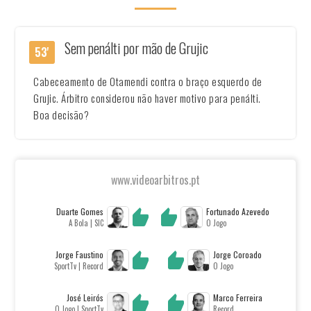
Sem penálti por mão de Grujic
53'
Cabeceamento de Otamendi contra o braço esquerdo de
Grujic. Árbitro considerou não haver motivo para penálti.
Boa decisão?
www.videoarbitros.pt
Duarte Gomes
Fortunado Azevedo
A Bola | SIC
O Jogo
Jorge Faustino
Jorge Coroado
SportTv | Record
O Jogo
José Leirós
Marco Ferreira
O Jogo | SportTv
Record