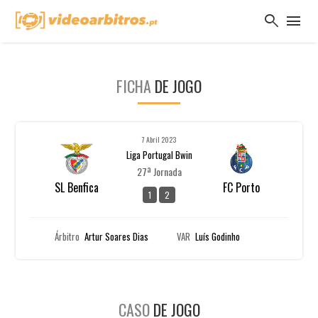
search
menu
FICHA
DE JOGO
7 Abril 2023
Liga Portugal Bwin
27ª Jornada
SL Benfica
FC Porto
1
2
Árbitro
Artur Soares Dias
VAR
Luís Godinho
CASO
DE JOGO