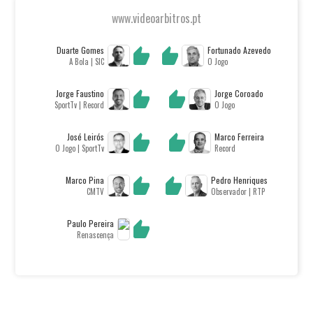
www.videoarbitros.pt
Duarte Gomes
Fortunado Azevedo
A Bola | SIC
O Jogo
Jorge Faustino
Jorge Coroado
SportTv | Record
O Jogo
José Leirós
Marco Ferreira
O Jogo | SportTv
Record
Marco Pina
Pedro Henriques
CMTV
Observador | RTP
Paulo Pereira
Renascença