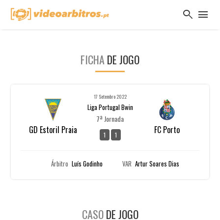
search
menu
FICHA
DE JOGO
17 Setembro 2022
Liga Portugal Bwin
7ª Jornada
GD Estoril Praia
FC Porto
1
1
Árbitro
Luís Godinho
VAR
Artur Soares Dias
CASO
DE JOGO