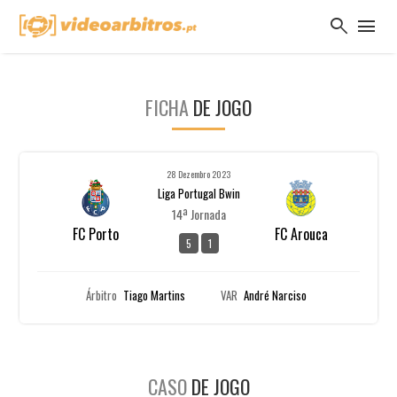
search
menu
FICHA
DE JOGO
28 Dezembro 2023
Liga Portugal Bwin
14ª Jornada
FC Porto
FC Arouca
5
1
Árbitro
Tiago Martins
VAR
André Narciso
CASO
DE JOGO