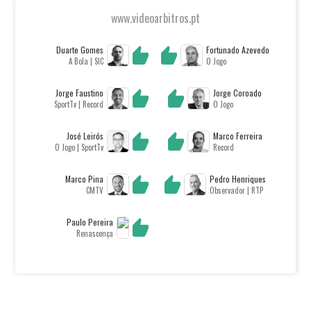
www.videoarbitros.pt
Duarte Gomes
Fortunado Azevedo
A Bola | SIC
O Jogo
Jorge Faustino
Jorge Coroado
SportTv | Record
O Jogo
José Leirós
Marco Ferreira
O Jogo | SportTv
Record
Marco Pina
Pedro Henriques
CMTV
Observador | RTP
Paulo Pereira
Renascença