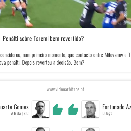
Créditos 
Penálti sobre Taremi bem revertido?
 considerou, num primeiro momento, que contacto entre Milovanov e 
cava penálti. Depois reverteu a decisão. Bem?
www.videoarbitros.pt
uarte Gomes
Fortunado A
A Bola | SIC
O Jogo