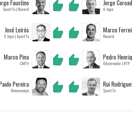
orge Faustino
Jorge Coroa
SportTv | Record
O Jogo
José Leirós
Marco Ferrei
O Jogo | SportTv
Record
Marco Pina
Pedro Henri
CMTV
Observador | RTP
Paulo Pereira
Rui Rodrigue
Renascença
SportTv