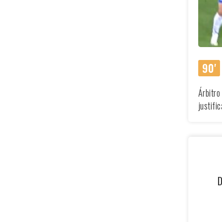
90'
Árbitro
justifi
D