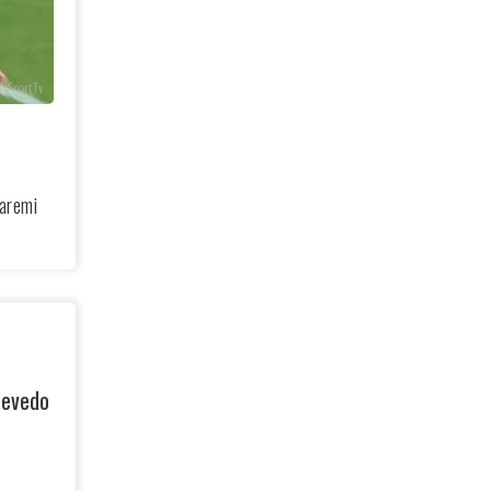
| SportTv
Taremi
zevedo