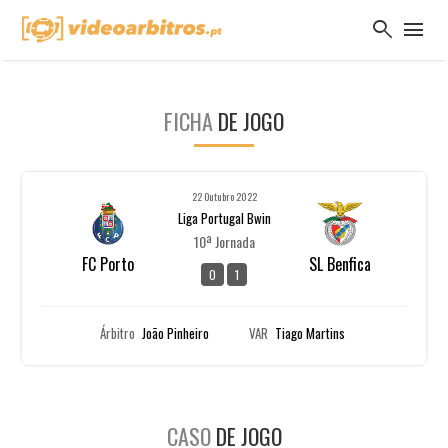
search
menu
FICHA
DE JOGO
22 Outubro 2022
Liga Portugal Bwin
10ª Jornada
FC Porto
SL Benfica
0
1
Árbitro
João Pinheiro
VAR
Tiago Martins
CASO
DE JOGO