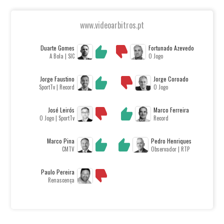
www.videoarbitros.pt
Duarte Gomes
Fortunado Azevedo
A Bola | SIC
O Jogo
Jorge Faustino
Jorge Coroado
SportTv | Record
O Jogo
José Leirós
Marco Ferreira
O Jogo | SportTv
Record
Marco Pina
Pedro Henriques
CMTV
Observador | RTP
Paulo Pereira
Renascença