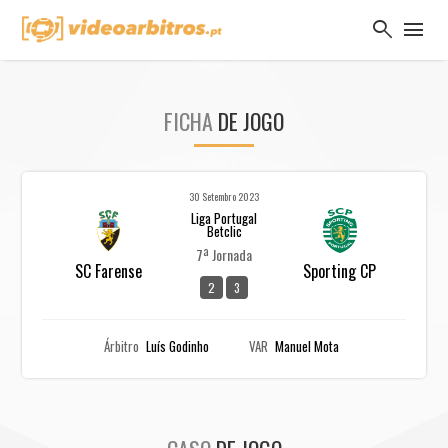
search
menu
FICHA
DE JOGO
30 Setembro 2023
Liga Portugal
Betclic
7ª Jornada
SC Farense
Sporting CP
2
3
Árbitro
Luís Godinho
VAR
Manuel Mota