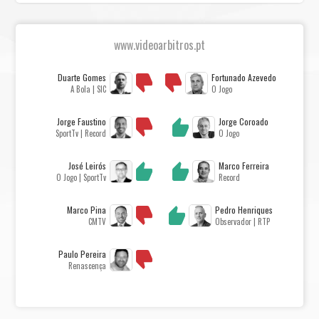
www.videoarbitros.pt
Duarte Gomes
Fortunado Azevedo
A Bola | SIC
O Jogo
Jorge Faustino
Jorge Coroado
SportTv | Record
O Jogo
José Leirós
Marco Ferreira
O Jogo | SportTv
Record
Marco Pina
Pedro Henriques
CMTV
Observador | RTP
Paulo Pereira
Renascença