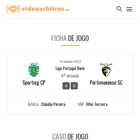
search
menu
FICHA
DE JOGO
10 Setembro 2022
Liga Portugal Bwin
6ª Jornada
Sporting CP
Portimonense SC
4
0
Árbitro
Cláudio Pereira
VAR
Vítor Ferreira
CASO
DE JOGO