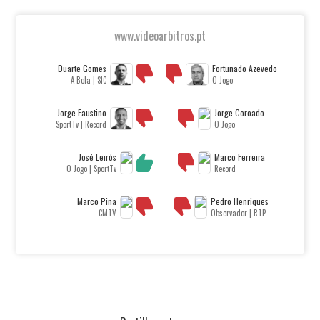
www.videoarbitros.pt
Duarte Gomes
Fortunado Azevedo
A Bola | SIC
O Jogo
Jorge Faustino
Jorge Coroado
SportTv | Record
O Jogo
José Leirós
Marco Ferreira
O Jogo | SportTv
Record
Marco Pina
Pedro Henriques
CMTV
Observador | RTP