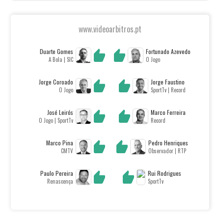
www.videoarbitros.pt
Duarte Gomes
Fortunado Azevedo
A Bola | SIC
O Jogo
Jorge Coroado
Jorge Faustino
O Jogo
SportTv | Record
José Leirós
Marco Ferreira
O Jogo | SportTv
Record
Marco Pina
Pedro Henriques
CMTV
Observador | RTP
Paulo Pereira
Rui Rodrigues
Renascença
SportTv