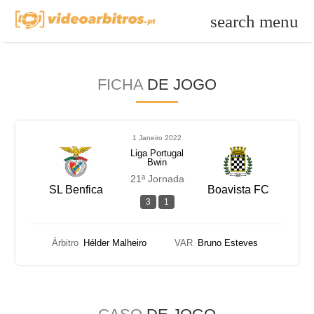
search
menu
FICHA
DE JOGO
1 Janeiro 2022
Liga Portugal
Bwin
21ª Jornada
SL Benfica
Boavista FC
3
1
Árbitro
Hélder Malheiro
VAR
Bruno Esteves