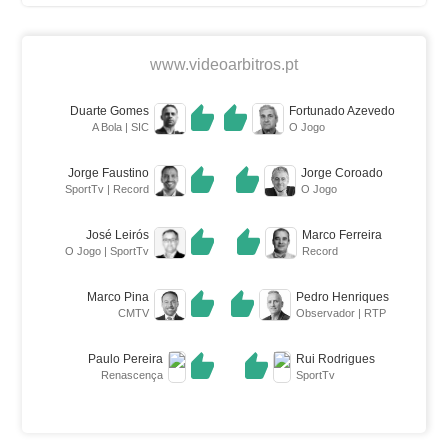
www.videoarbitros.pt
Duarte Gomes
Fortunado Azevedo
A Bola | SIC
O Jogo
Jorge Faustino
Jorge Coroado
SportTv | Record
O Jogo
José Leirós
Marco Ferreira
O Jogo | SportTv
Record
Marco Pina
Pedro Henriques
CMTV
Observador | RTP
Paulo Pereira
Rui Rodrigues
Renascença
SportTv