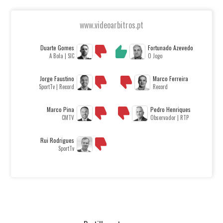
www.videoarbitros.pt
Duarte Gomes
Fortunado Azevedo
A Bola | SIC
O Jogo
Jorge Faustino
Marco Ferreira
SportTv | Record
Record
Marco Pina
Pedro Henriques
CMTV
Observador | RTP
Rui Rodrigues
SportTv