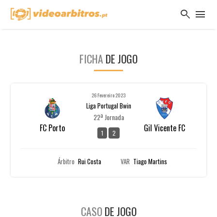
search
menu
FICHA
DE JOGO
26 Fevereiro 2023
Liga Portugal Bwin
22ª Jornada
FC Porto
Gil Vicente FC
1
2
Árbitro
Rui Costa
VAR
Tiago Martins
CASO
DE JOGO