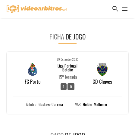
search
menu
FICHA
DE JOGO
29 Dezembro 2023
Liga Portugal
Betclic
15ª Jornada
FC Porto
GD Chaves
1
0
Árbitro
Gustavo Correia
VAR
Hélder Malheiro