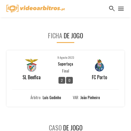
search
menu
FICHA
DE JOGO
9 Agosto 2023
Supertaça
Final
SL Benfica
FC Porto
2
0
Árbitro
Luís Godinho
VAR
João Pinheiro
CASO
DE JOGO