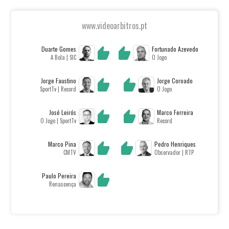
www.videoarbitros.pt
Duarte Gomes
Fortunado Azevedo
A Bola | SIC
O Jogo
Jorge Faustino
Jorge Coroado
SportTv | Record
O Jogo
José Leirós
Marco Ferreira
O Jogo | SportTv
Record
Marco Pina
Pedro Henriques
CMTV
Observador | RTP
Paulo Pereira
Renascença