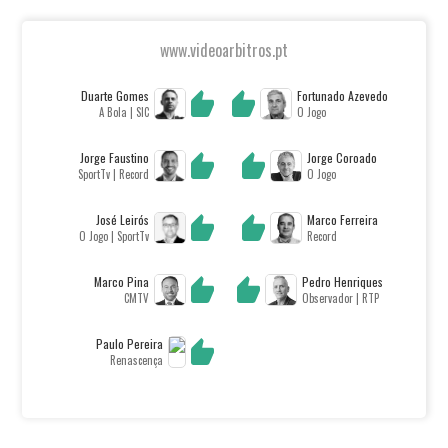
www.videoarbitros.pt
Duarte Gomes
Fortunado Azevedo
A Bola | SIC
O Jogo
Jorge Faustino
Jorge Coroado
SportTv | Record
O Jogo
José Leirós
Marco Ferreira
O Jogo | SportTv
Record
Marco Pina
Pedro Henriques
CMTV
Observador | RTP
Paulo Pereira
Renascença