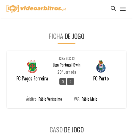
search
menu
FICHA
DE JOGO
22 Abril 2023
Liga Portugal Bwin
29ª Jornada
FC Paços Ferreira
FC Porto
0
2
Árbitro
Fábio Veríssimo
VAR
Fábio Melo
CASO
DE JOGO