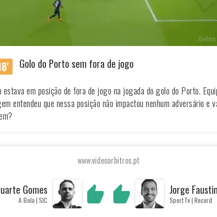
Créditos 
Golo do Porto sem fora de jogo
8'
 estava em posição de fora de jogo na jogada do golo do Porto. Equi
gem entendeu que nessa posição não impactou nenhum adversário e va
Bem?
www.videoarbitros.pt
uarte Gomes
Jorge Fausti
A Bola | SIC
SportTv | Record