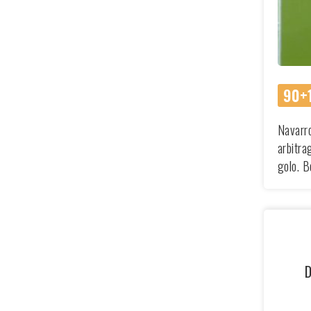
90+1
Navarro
arbitra
golo. 
D