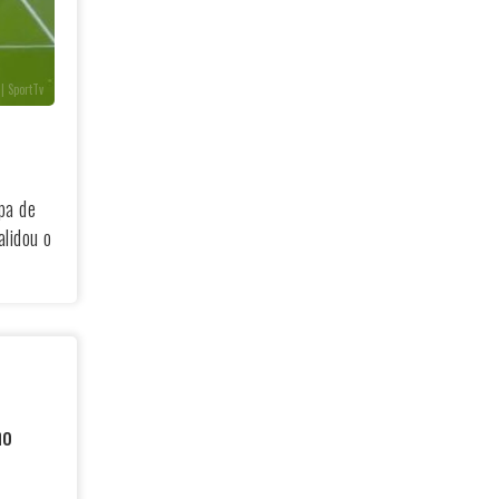
| SportTv
pa de
lidou o
no