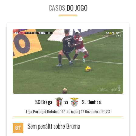
CASOS
DO JOGO
Créditos | SportTv
vs
SC Braga
SL Benfica
Liga Portugal Betclic | 14ª Jornada | 17 Dezembro 2023
Sem penálti sobre Bruma
81'