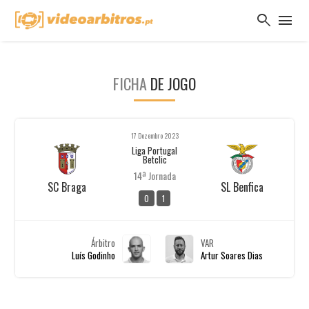
search
menu
FICHA
DE JOGO
17 Dezembro 2023
Liga Portugal
Betclic
14ª Jornada
SC Braga
SL Benfica
0
1
Árbitro
VAR
Luís Godinho
Artur Soares Dias