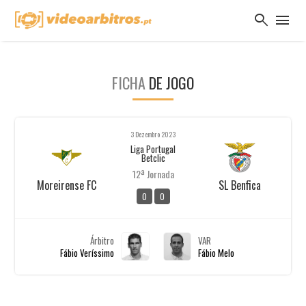
search
menu
FICHA
DE JOGO
3 Dezembro 2023
Liga Portugal
Betclic
12ª Jornada
Moreirense FC
SL Benfica
0
0
Árbitro
VAR
Fábio Veríssimo
Fábio Melo