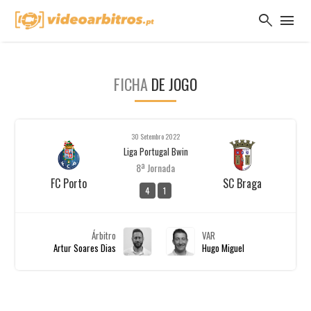
search
menu
FICHA
DE JOGO
30 Setembro 2022
Liga Portugal Bwin
8ª Jornada
FC Porto
SC Braga
4
1
Árbitro
VAR
Artur Soares Dias
Hugo Miguel