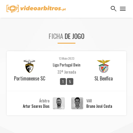
search
menu
FICHA
DE JOGO
13 Maio 2023
Liga Portugal Bwin
32ª Jornada
Portimonense SC
SL Benfica
1
5
Árbitro
VAR
Artur Soares Dias
Bruno José Costa