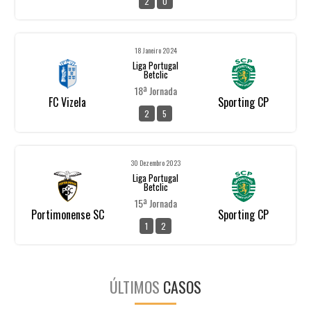
2
0
18 Janeiro 2024
Liga Portugal
Betclic
18ª Jornada
FC Vizela
Sporting CP
2
5
30 Dezembro 2023
Liga Portugal
Betclic
15ª Jornada
Portimonense SC
Sporting CP
1
2
ÚLTIMOS
CASOS