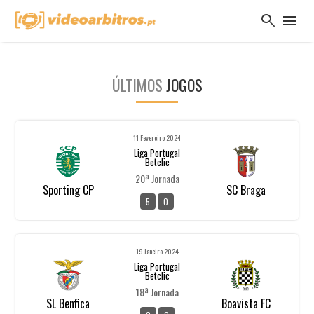
search
menu
ÚLTIMOS
JOGOS
11 Fevereiro 2024
Liga Portugal
Betclic
20ª Jornada
Sporting CP
SC Braga
5
0
19 Janeiro 2024
Liga Portugal
Betclic
18ª Jornada
SL Benfica
Boavista FC