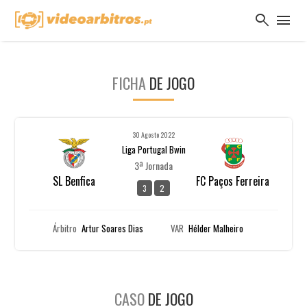
search
menu
FICHA
DE JOGO
30 Agosto 2022
Liga Portugal Bwin
3ª Jornada
SL Benfica
FC Paços Ferreira
3
2
Árbitro
Artur Soares Dias
VAR
Hélder Malheiro
CASO
DE JOGO