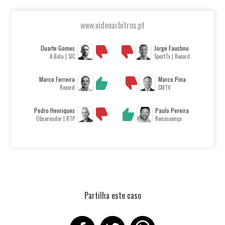
www.videoarbitros.pt
Duarte Gomes
Jorge Faustino
A Bola | SIC
SportTv | Record
Marco Ferreira
Marco Pina
Record
CMTV
Pedro Henriques
Paulo Pereira
Observador | RTP
Renascença
Partilha este caso