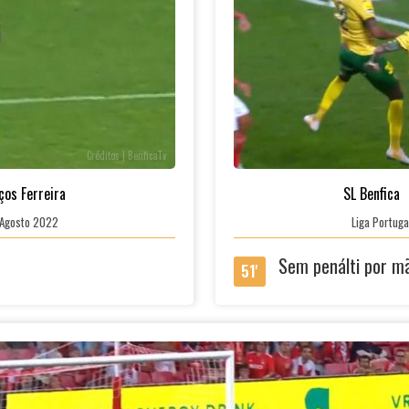
Créditos | BenficaTv
ços Ferreira
SL Benfica
0 Agosto 2022
Liga Portuga
Sem penálti por m
51'