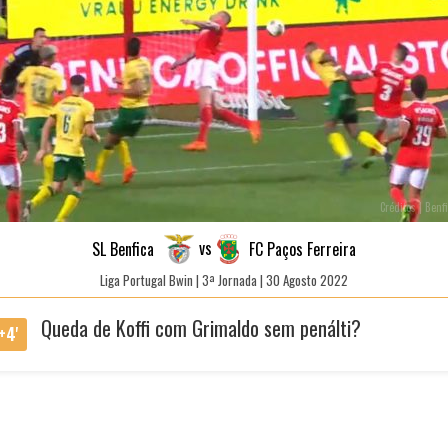
Créditos | Benf
vs
SL Benfica
FC Paços Ferreira
Liga Portugal Bwin | 3ª Jornada | 30 Agosto 2022
Queda de Koffi com Grimaldo sem penálti?
+4'