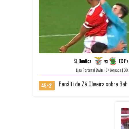
vs
SL Benfica
FC Pa
Liga Portugal Bwin | 3ª Jornada | 3
Penálti de Zé Oliveira sobre Bah
45+2'