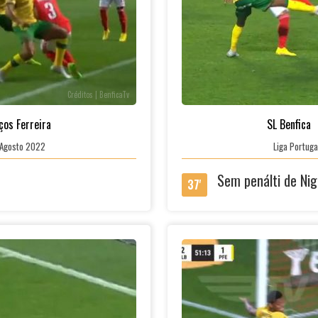
Créditos | BenficaTv
ços Ferreira
SL Benfica
0 Agosto 2022
Liga Portuga
Sem penálti de Ni
37'