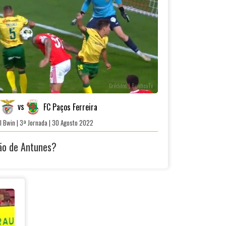
Créditos | BenficaTv
vs
FC Paços Ferreira
l Bwin | 3ª Jornada | 30 Agosto 2022
ão de Antunes?