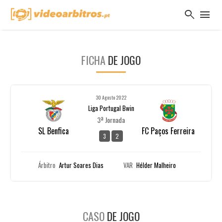
search
menu
FICHA
DE JOGO
30 Agosto 2022
Liga Portugal Bwin
3ª Jornada
SL Benfica
FC Paços Ferreira
3
2
Árbitro
Artur Soares Dias
VAR
Hélder Malheiro
CASO
DE JOGO