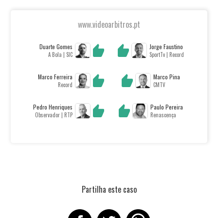
www.videoarbitros.pt
Duarte Gomes
Jorge Faustino
A Bola | SIC
SportTv | Record
Marco Ferreira
Marco Pina
Record
CMTV
Pedro Henriques
Paulo Pereira
Observador | RTP
Renascença
Partilha este caso