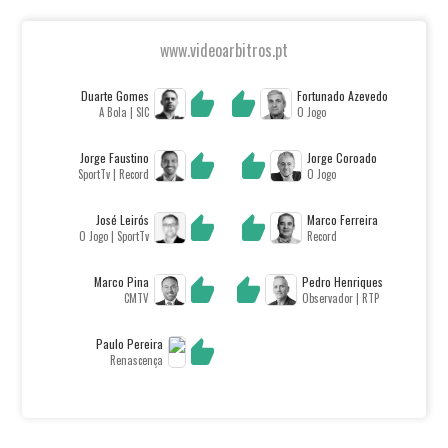
www.videoarbitros.pt
Duarte Gomes
Fortunado Azevedo
A Bola | SIC
O Jogo
Jorge Faustino
Jorge Coroado
SportTv | Record
O Jogo
José Leirós
Marco Ferreira
O Jogo | SportTv
Record
Marco Pina
Pedro Henriques
CMTV
Observador | RTP
Paulo Pereira
Renascença