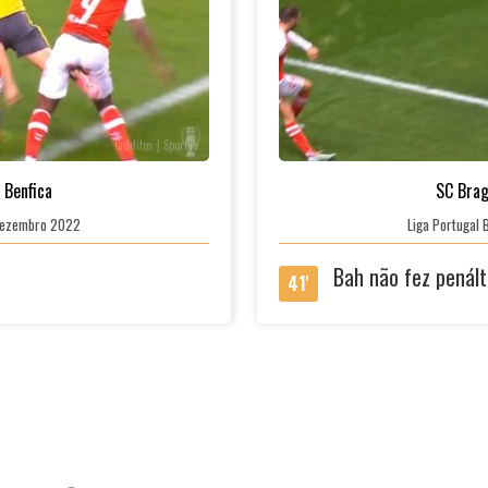
Créditos | SportTv
 Benfica
SC Bra
0 Dezembro 2022
Liga Portugal 
Bah não fez penál
41'