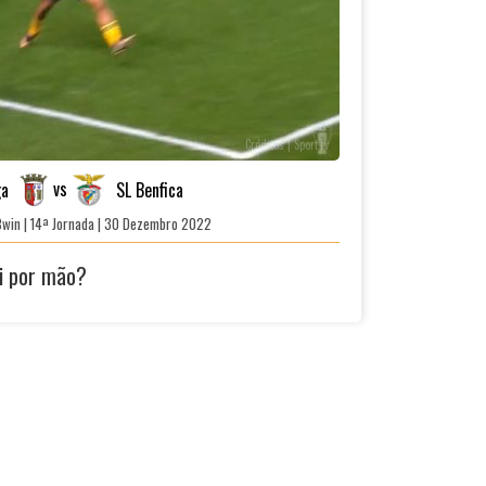
Créditos | SportTv
vs
ga
SL Benfica
Bwin | 14ª Jornada | 30 Dezembro 2022
ti por mão?