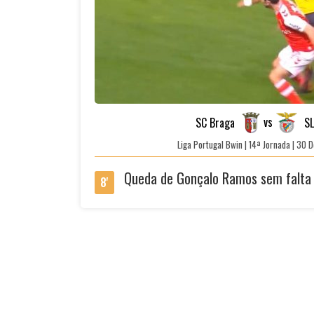
vs
SC Braga
SL
Liga Portugal Bwin | 14ª Jornada | 3
Queda de Gonçalo Ramos sem falta
8'