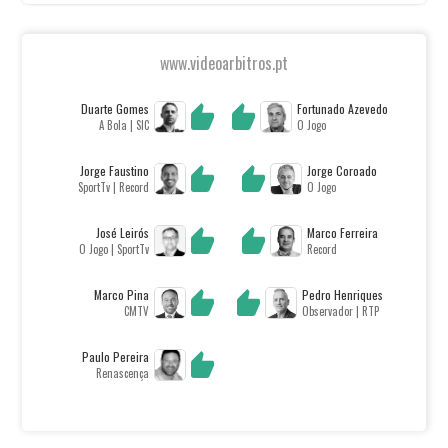
www.videoarbitros.pt
Duarte Gomes
Fortunado Azevedo
A Bola | SIC
O Jogo
Jorge Faustino
Jorge Coroado
SportTv | Record
O Jogo
José Leirós
Marco Ferreira
O Jogo | SportTv
Record
Marco Pina
Pedro Henriques
CMTV
Observador | RTP
Paulo Pereira
Renascença