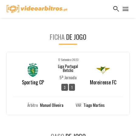
search
menu
FICHA
DE JOGO
17 Setembro 2023
Liga Portugal
Betclic
5ª Jornada
Sporting CP
Moreirense FC
3
1
Árbitro
Manuel Oliveira
VAR
Tiago Martins