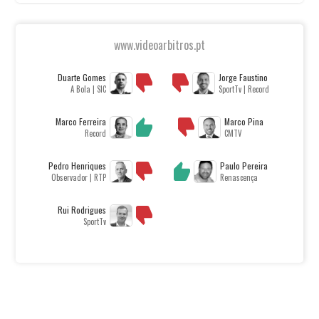
www.videoarbitros.pt
Duarte Gomes
Jorge Faustino
A Bola | SIC
SportTv | Record
Marco Ferreira
Marco Pina
Record
CMTV
Pedro Henriques
Paulo Pereira
Observador | RTP
Renascença
Rui Rodrigues
SportTv