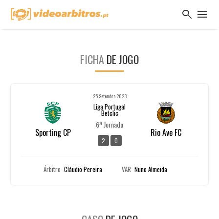
search
menu
FICHA
DE JOGO
25 Setembro 2023
Liga Portugal
Betclic
6ª Jornada
Sporting CP
Rio Ave FC
2
0
Árbitro
Cláudio Pereira
VAR
Nuno Almeida