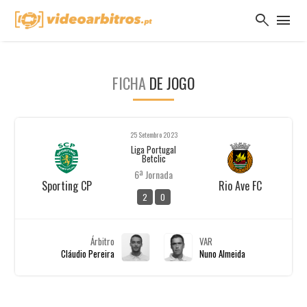
search
menu
FICHA
DE JOGO
25 Setembro 2023
Liga Portugal
Betclic
6ª Jornada
Sporting CP
Rio Ave FC
2
0
Árbitro
VAR
Cláudio Pereira
Nuno Almeida