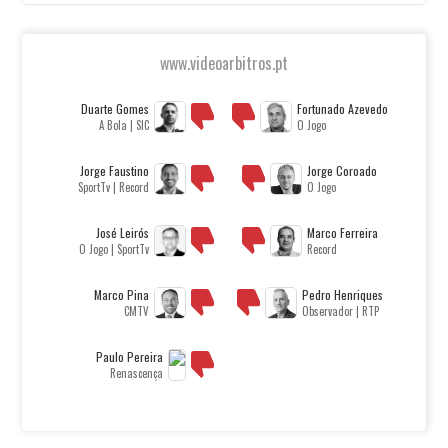
www.videoarbitros.pt
Duarte Gomes
Fortunado Azevedo
A Bola | SIC
O Jogo
Jorge Faustino
Jorge Coroado
SportTv | Record
O Jogo
José Leirós
Marco Ferreira
O Jogo | SportTv
Record
Marco Pina
Pedro Henriques
CMTV
Observador | RTP
Paulo Pereira
Renascença