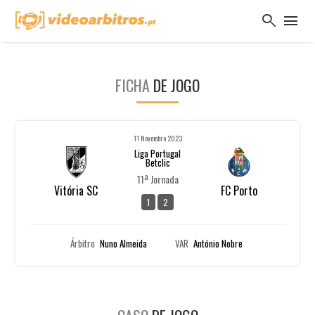
search
menu
FICHA
DE JOGO
11 Novembro 2023
Liga Portugal
Betclic
11ª Jornada
Vitória SC
FC Porto
1
2
Árbitro
Nuno Almeida
VAR
António Nobre