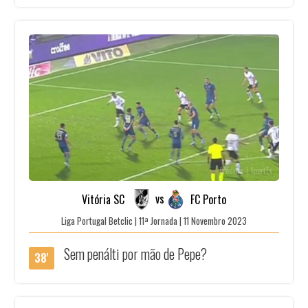
Créditos | SportTv
vs
Vitória SC
FC Porto
Liga Portugal Betclic | 11ª Jornada | 11 Novembro 2023
Sem penálti por mão de Pepe?
38'