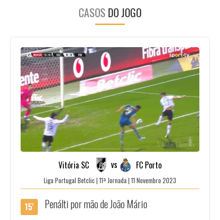
CASOS
DO JOGO
Créditos | SportTv
vs
Vitória SC
FC Porto
Liga Portugal Betclic | 11ª Jornada | 11 Novembro 2023
Penálti por mão de João Mário
15'