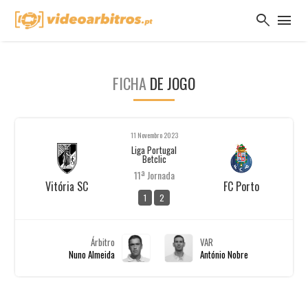
search
menu
FICHA
DE JOGO
11 Novembro 2023
Liga Portugal
Betclic
11ª Jornada
Vitória SC
FC Porto
1
2
Árbitro
VAR
Nuno Almeida
António Nobre