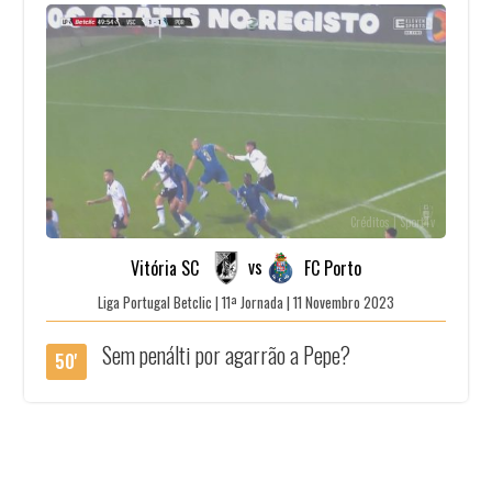
Créditos | SportTv
vs
Vitória SC
FC Porto
Liga Portugal Betclic | 11ª Jornada | 11 Novembro 2023
Sem penálti por agarrão a Pepe?
50'