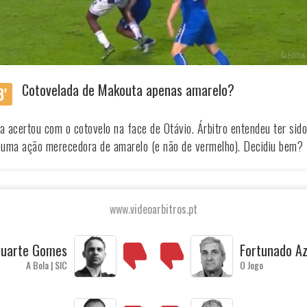
Créditos 
Cotovelada de Makouta apenas amarelo?
'
 acertou com o cotovelo na face de Otávio. Árbitro entendeu ter sido
uma ação merecedora de amarelo (e não de vermelho). Decidiu bem?
www.videoarbitros.pt
uarte Gomes
Fortunado A
A Bola | SIC
O Jogo