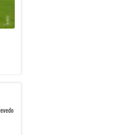
| SportTv
zevedo