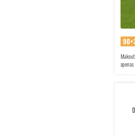
90+3
Makouta
apenas 
D