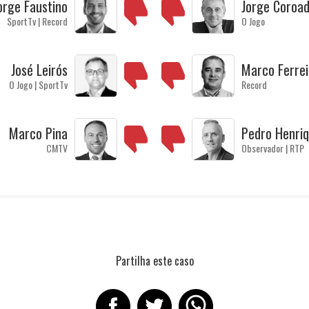
orge Faustino
Jorge Coroa
SportTv | Record
O Jogo
José Leirós
Marco Ferrei
O Jogo | SportTv
Record
Marco Pina
Pedro Henri
CMTV
Observador | RTP
Partilha este caso