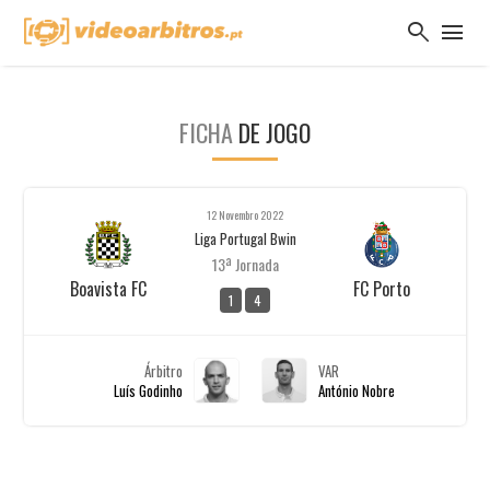
search
menu
FICHA
DE JOGO
12 Novembro 2022
Liga Portugal Bwin
13ª Jornada
Boavista FC
FC Porto
1
4
Árbitro
VAR
Luís Godinho
António Nobre