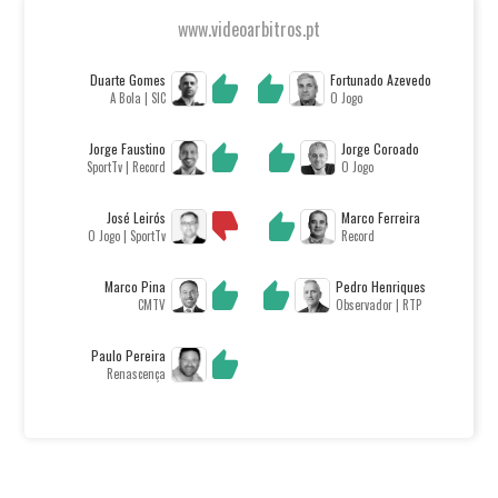
www.videoarbitros.pt
Duarte Gomes
Fortunado Azevedo
A Bola | SIC
O Jogo
Jorge Faustino
Jorge Coroado
SportTv | Record
O Jogo
José Leirós
Marco Ferreira
O Jogo | SportTv
Record
Marco Pina
Pedro Henriques
CMTV
Observador | RTP
Paulo Pereira
Renascença