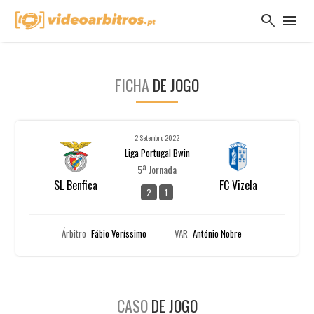
search
menu
FICHA
DE JOGO
2 Setembro 2022
Liga Portugal Bwin
5ª Jornada
SL Benfica
FC Vizela
2
1
Árbitro
Fábio Veríssimo
VAR
António Nobre
CASO
DE JOGO