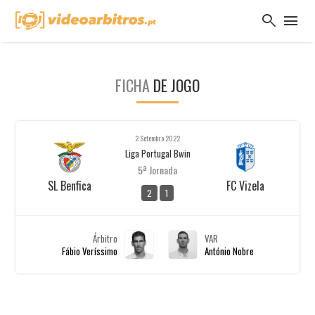
search
menu
FICHA
DE JOGO
2 Setembro 2022
Liga Portugal Bwin
5ª Jornada
SL Benfica
FC Vizela
2
1
Árbitro
VAR
Fábio Veríssimo
António Nobre