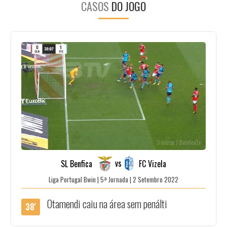
CASOS
DO JOGO
Créditos | BenficaTv
vs
SL Benfica
FC Vizela
Liga Portugal Bwin | 5ª Jornada | 2 Setembro 2022
Otamendi caiu na área sem penálti
38'