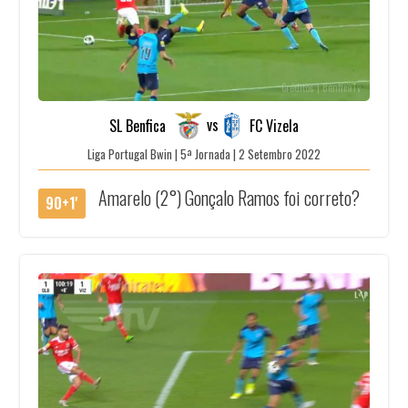
Créditos | BenficaTv
vs
SL Benfica
FC Vizela
Liga Portugal Bwin | 5ª Jornada | 2 Setembro 2022
Amarelo (2°) Gonçalo Ramos foi correto?
90+1'